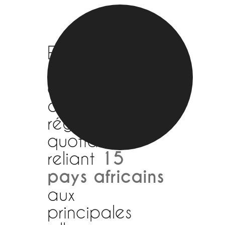
Express Air
Cargo a pour
objectif d'offrir
des services
réguliers et
quotidiens
reliant
15
pays africains
aux
principales