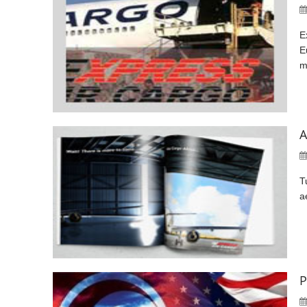
E
E
m
A
T
a
P