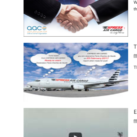
W
t
T
T
E