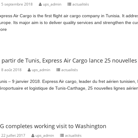
5 septembre 2018
ups_admin
actualités
xpress Air Cargo is the first flight air cargo company in Tunisia. It add
urope. Its major aim is to deliver quality services and strengthen the cu
ore
 partir de Tunis, Express Air Cargo lance 25 nouvelles
8 août 2018
ups_admin
actualités
unis – 9 janvier 2018. Express Air cargo, leader du fret aérien tunisien
éroportuaire et logistique de Tunis-Carthage, 25 nouvelles lignes aérien
G completes working visit to Washington
22 juillet 2017
ups_admin
actualités