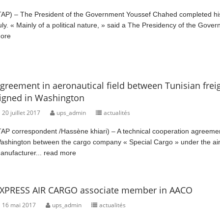
TAP) – The President of the Government Youssef Chahed completed his 
uly. « Mainly of a political nature, » said a The Presidency of the Gover
ore
greement in aeronautical field between Tunisian fr
igned in Washington
20 juillet 2017
ups_admin
actualités
TAP correspondent /Hassène khiari) – A technical cooperation agreemen
ashington between the cargo company « Special Cargo » under the air
anufacturer...
read more
XPRESS AIR CARGO associate member in AACO
16 mai 2017
ups_admin
actualités