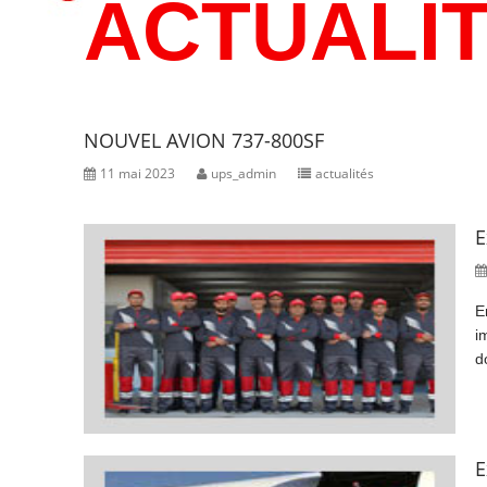
ACTUALI
NOUVEL AVION 737-800SF
11 mai 2023
ups_admin
actualités
E
E
i
d
E