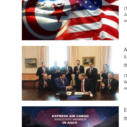
(
J
m
A
s
(
W
m
E