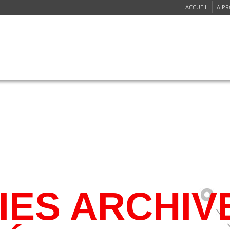
ACCUEIL
A P
ICES
RÉSEAUX
PROGRAMME DES VOLS
OBTENIR UN DEVIS
SE
ES ARCHIV