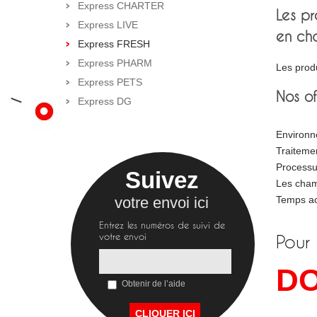
Express CHARTER
Les pr
Express LIVE
en cha
Express FRESH
Express PHARM
Les produ
Express PETS
Nos of
Express DG
Environn
Traitemen
Processus
Suivez
Les cham
votre envoi ici
Temps acc
Entrez les numéros de suivi de
votre envoi
Pour 
D
Obtenir de l’aide