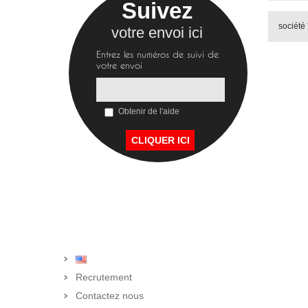
Suivez
votre envoi ici
Entrez les numéros de suivi de
votre envoi
Obtenir de l'aide
Recrutement
Contactez nous