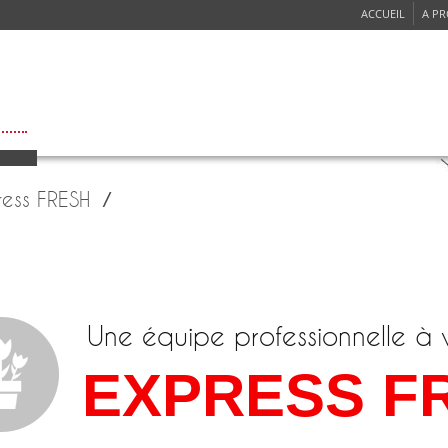
ACCUEIL
A P
ICES
RÉSEAUX
PROGRAMME DES VOLS
OBTENIR UN DEVIS
SE
ress FRESH
Une équipe professionnelle à 
EXPRESS F