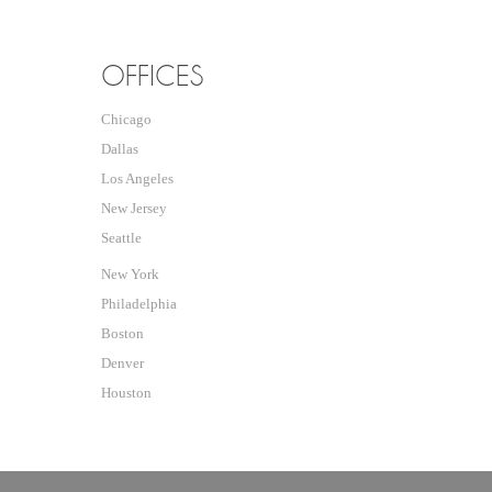
OFFICES
Chicago
Dallas
Los Angeles
New Jersey
Seattle
New York
Philadelphia
Boston
Denver
Houston